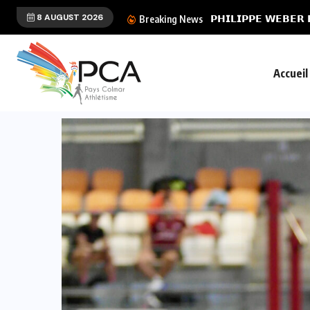
8 AUGUST 2026
𝗣𝗛𝗜𝗟𝗜𝗣𝗣𝗘 𝗪𝗘𝗕𝗘𝗥 
Breaking News
Accueil