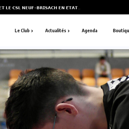
𝗧 𝗟𝗘 𝗖𝗦𝗟 𝗡𝗘𝗨𝗙-𝗕𝗥𝗜𝗦𝗔𝗖𝗛 𝗘𝗡 𝗘́𝗧𝗔𝗧...
Le Club
Actualités
Agenda
Boutiq