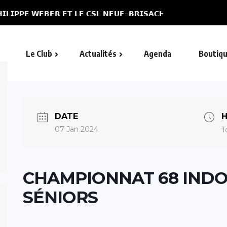
𝗘𝗧 𝗟𝗘 𝗖𝗦𝗟 𝗡𝗘𝗨𝗙-𝗕𝗥𝗜𝗦𝗔𝗖𝗛 𝗘𝗡 𝗘́𝗧𝗔𝗧...
Le Club
Actualités
Agenda
Boutiq
DATE
H
07 Jan 2024
T
CHAMPIONNAT 68 INDO
SÉNIORS