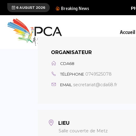
6 AUGUST 2026
𝗣𝗛𝗜𝗟𝗜𝗣𝗣𝗘 𝗪𝗘𝗕𝗘𝗥 
Breaking News
Accueil
ORGANISATEUR
CDA68
0749525078
TÉLÉPHONE
secretariat@cda68.fr
EMAIL
LIEU
Salle couverte de Metz