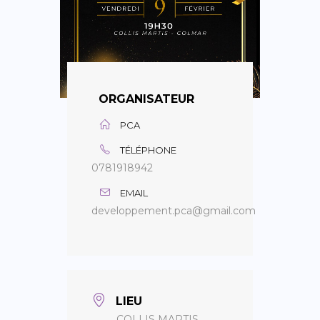
ORGANISATEUR
PCA
TÉLÉPHONE
0781918942
EMAIL
developpement.pca@gmail.com
LIEU
COLLIS MARTIS