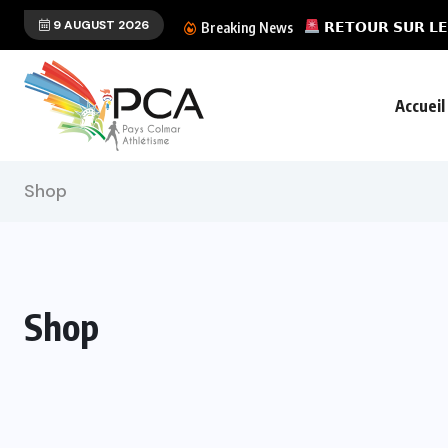
9 AUGUST 2026
 𝗣𝗖𝗔 𝗘𝗡 𝗧𝗘𝗥𝗥𝗘-𝗦𝗔𝗜𝗡𝗧𝗘 𝗗𝗨...
𝗥𝗘𝗧𝗢𝗨𝗥 𝗦𝗨𝗥 𝗟𝗘
Breaking News
Accueil
Shop
Shop