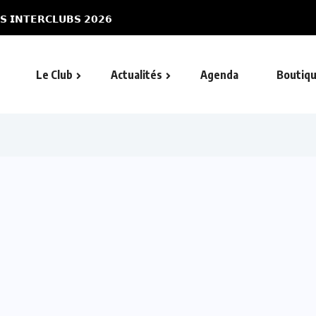
𝗦 𝗜𝗡𝗧𝗘𝗥𝗖𝗟𝗨𝗕𝗦 𝟮𝟬𝟮𝟲
𝗣𝗛𝗜𝗟𝗜𝗣𝗣𝗘 𝗪𝗘𝗕
Le Club
Actualités
Agenda
Boutiq