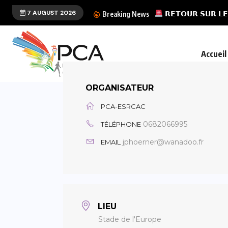
7 AUGUST 2026
𝗨 𝗣𝗖𝗔 𝗘𝗡 𝗧𝗘𝗥𝗥𝗘-𝗦𝗔𝗜𝗡𝗧𝗘 𝗗𝗨...
𝗥𝗘𝗧𝗢𝗨𝗥 𝗦𝗨𝗥 𝗟𝗘
Breaking News
Accueil
ORGANISATEUR
PCA-ESRCAC
0682066995
TÉLÉPHONE
jphoerner@wanadoo.fr
EMAIL
LIEU
Stade de l'Europe