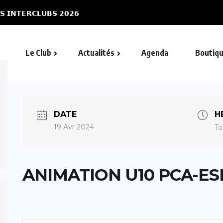
𝗦 𝗜𝗡𝗧𝗘𝗥𝗖𝗟𝗨𝗕𝗦 𝟮𝟬𝟮𝟲
𝗣𝗛𝗜𝗟𝗜𝗣𝗣𝗘 𝗪𝗘𝗕𝗘
Le Club
Actualités
Agenda
Boutiq
DATE
H
19 Avr 2024
To
ANIMATION U10 PCA-E