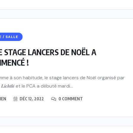
E / SALLE
E STAGE LANCERS DE NOËL A
MENCÉ !
e à son habitude, le stage lancers de Noël organisé par
𝒓𝒚 𝑳𝒊𝒄𝒉𝒕𝒍𝒆́ et le PCA a débuté mardi...
IEN
DÉC 12, 2022
0 COMMENT