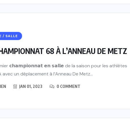
E / SALLE
HAMPIONNAT 68 À L’ANNEAU DE METZ
er 𝗰𝗵𝗮𝗺𝗽𝗶𝗼𝗻𝗻𝗮𝘁 𝗲𝗻 𝘀𝗮𝗹𝗹𝗲 de la saison pour les athlètes
 avec un déplacement à l’Anneau De Metz...
IEN
JAN 01, 2023
0 COMMENT