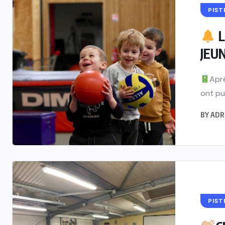
PIST
L
JEU
Aprè
ont pu s
BY
ADR
PIST