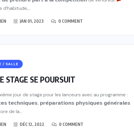
d’habitude,...
IEN
JAN 01, 2023
0 COMMENT
E / SALLE
E STAGE SE POURSUIT
ième jour de stage pour les lanceurs avec au programme :
𝗲𝘀 𝘁𝗲𝗰𝗵𝗻𝗶𝗾𝘂𝗲𝘀, 𝗽𝗿𝗲́𝗽𝗮𝗿𝗮𝘁𝗶𝗼𝗻𝘀 𝗽𝗵𝘆𝘀𝗶𝗾𝘂𝗲𝘀 𝗴𝗲́𝗻𝗲́𝗿𝗮𝗹𝗲𝘀
re de la...
IEN
DÉC 12, 2022
0 COMMENT