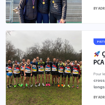
BY
ADR
PIST
Ç
PCA
Pour l
𝗰𝗿𝗼𝘀
𝗹𝗼𝗻𝗴𝘀.
BY
ADR