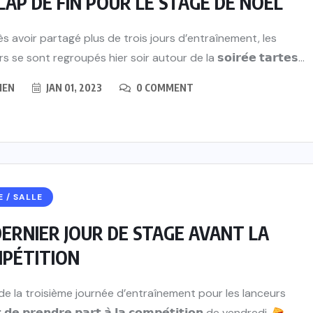
LAP DE FIN POUR LE STAGE DE NOËL
s avoir partagé plus de trois jours d’entraînement, les
s se sont regroupés hier soir autour de la 𝘀𝗼𝗶𝗿𝗲́𝗲 𝘁𝗮𝗿𝘁𝗲𝘀...
IEN
JAN 01, 2023
0 COMMENT
E / SALLE
ERNIER JOUR DE STAGE AVANT LA
PÉTITION
de la troisième journée d’entraînement pour les lanceurs
 𝗱𝗲 𝗽𝗿𝗲𝗻𝗱𝗿𝗲 𝗽𝗮𝗿𝘁 𝗮̀ 𝗹𝗮 𝗰𝗼𝗺𝗽𝗲́𝘁𝗶𝘁𝗶𝗼𝗻 de vendredi.