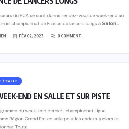
NCE DE LANCERS LONGS
nceurs du PCA se sont donné rendez-vous ce week-end au
onnel championnat de France de lancers longs à 𝗦𝗮𝗹𝗼𝗻...
IEN
FÉV 02, 2023
0 COMMENT
E / SALLE
EEK-END EN SALLE ET SUR PISTE
gramme du week-end dernier : championnat Ligue
isme Région Grand Est en salle pour les cadets-juniors et
onnat Toute...