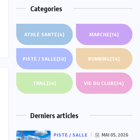
Categories
ATHLÉ SANTÉ
(4)
MARCHE
(14)
PISTE / SALLE
(50)
RUNNING
(34)
TRAIL
(24)
VIE DU CLUB
(34)
Derniers articles
PISTE / SALLE
MAI 05, 2026