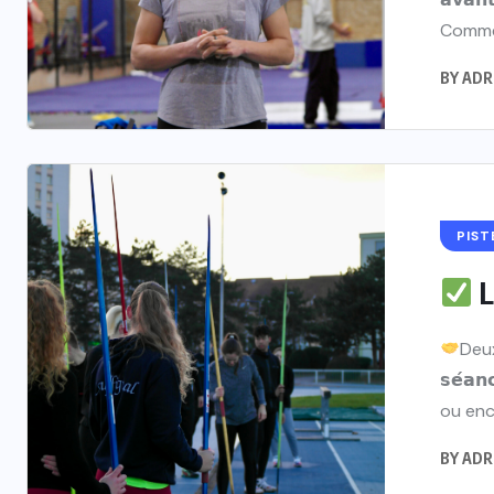
Comme 
BY
ADR
PIST
L
Deux
𝘀𝗲́𝗮𝗻
ou enco
BY
ADR