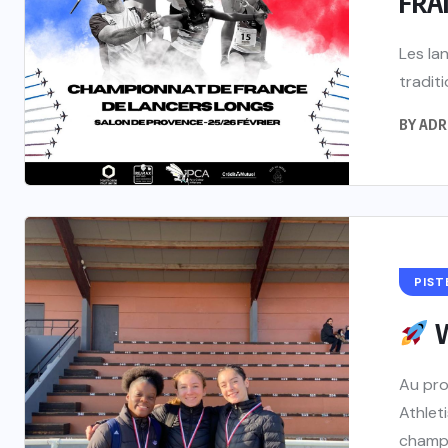
FRA
Les la
traditi
BY
ADR
PIST
W
Au pro
Athlet
champi