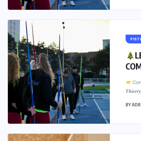
PIST
L
COM
Comm
𝑻𝒉𝒊𝒆
BY
ADR