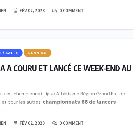
IEN
FÉV 02, 2023
0 COMMENT
E / SALLE
RUNNING
A A COURU ET LANCÉ CE WEEK-END AU
es uns, championnat Ligue Athletisme Région Grand Est de
, et pour les autres, 𝗰𝗵𝗮𝗺𝗽𝗶𝗼𝗻𝗻𝗮𝘁𝘀 𝟲𝟴 𝗱𝗲 𝗹𝗮𝗻𝗰𝗲𝗿𝘀
...
IEN
FÉV 02, 2023
0 COMMENT