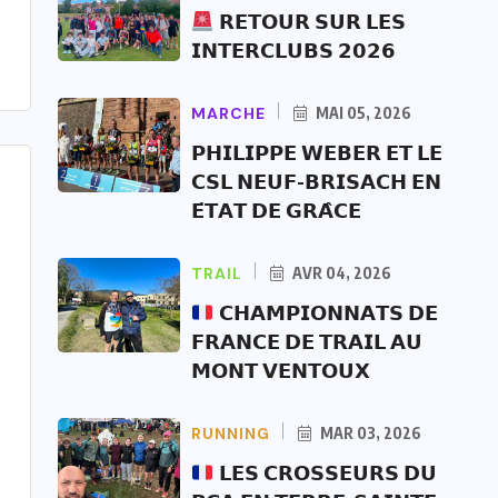
𝗥𝗘𝗧𝗢𝗨𝗥 𝗦𝗨𝗥 𝗟𝗘𝗦
𝗜𝗡𝗧𝗘𝗥𝗖𝗟𝗨𝗕𝗦 𝟮𝟬𝟮𝟲
MARCHE
MAI 05, 2026
𝗣𝗛𝗜𝗟𝗜𝗣𝗣𝗘 𝗪𝗘𝗕𝗘𝗥 𝗘𝗧 𝗟𝗘
𝗖𝗦𝗟 𝗡𝗘𝗨𝗙-𝗕𝗥𝗜𝗦𝗔𝗖𝗛 𝗘𝗡
𝗘́𝗧𝗔𝗧 𝗗𝗘 𝗚𝗥𝗔̂𝗖𝗘
TRAIL
AVR 04, 2026
𝗖𝗛𝗔𝗠𝗣𝗜𝗢𝗡𝗡𝗔𝗧𝗦 𝗗𝗘
𝗙𝗥𝗔𝗡𝗖𝗘 𝗗𝗘 𝗧𝗥𝗔𝗜𝗟 𝗔𝗨
𝗠𝗢𝗡𝗧 𝗩𝗘𝗡𝗧𝗢𝗨𝗫
RUNNING
MAR 03, 2026
𝗟𝗘𝗦 𝗖𝗥𝗢𝗦𝗦𝗘𝗨𝗥𝗦 𝗗𝗨