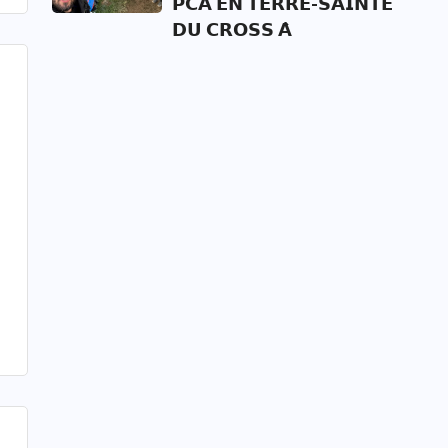
𝗣𝗖𝗔 𝗘𝗡 𝗧𝗘𝗥𝗥𝗘-𝗦𝗔𝗜𝗡𝗧𝗘
𝗗𝗨 𝗖𝗥𝗢𝗦𝗦 𝗔̀