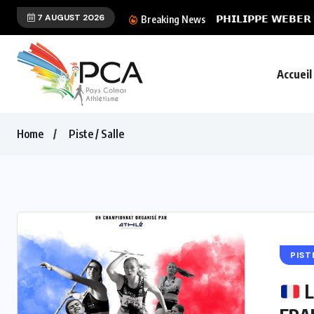
7 AUGUST 2026
𝗣𝗛𝗜𝗟𝗜𝗣𝗣𝗘 𝗪𝗘𝗕𝗘𝗥 
Breaking News
Accueil
Home
Piste / Salle
PIST
L