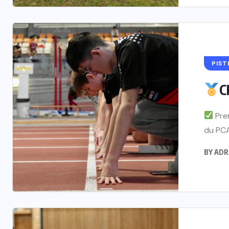
PIST
C
Premi
du PCA
BY
ADR