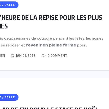
E / SALLE
’HEURE DE LA REPISE POUR LES PLUS
NES
s deux semaines de coupure pendant les fêtes, les jeunes
e reposer et 𝗿𝗲𝘃𝗲𝗻𝗶𝗿 𝗲𝗻 𝗽𝗹𝗲𝗶𝗻𝗲 𝗳𝗼𝗿𝗺𝗲 pour...
IEN
JAN 01, 2023
0 COMMENT
E / SALLE