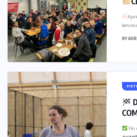
C
Aprè
lanceur
BY
ADR
PIST
D
COM
Fin 
𝗮𝘃𝗮𝗻