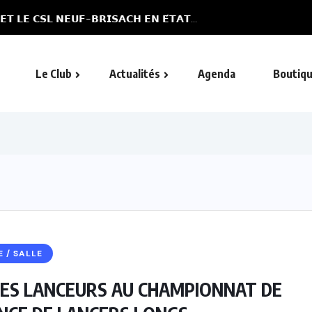
𝗧 𝗟𝗘 𝗖𝗦𝗟 𝗡𝗘𝗨𝗙-𝗕𝗥𝗜𝗦𝗔𝗖𝗛 𝗘𝗡 𝗘́𝗧𝗔𝗧...
Le Club
Actualités
Agenda
Boutiq
E / SALLE
ES LANCEURS AU CHAMPIONNAT DE