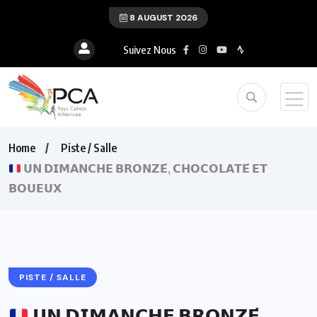
8 AUGUST 2026
Suivez Nous
Home
Piste / Salle
𝗨𝗡 𝗗𝗜𝗠𝗔𝗡𝗖𝗛𝗘 𝗕𝗥𝗢𝗡𝗭𝗘́, 𝗖𝗛𝗢𝗖𝗢𝗟𝗔𝗧𝗘́ 𝗘𝗧
𝗕𝗢𝗨𝗘𝗨𝗫
PISTE / SALLE
𝗨𝗡 𝗗𝗜𝗠𝗔𝗡𝗖𝗛𝗘 𝗕𝗥𝗢𝗡𝗭𝗘́,