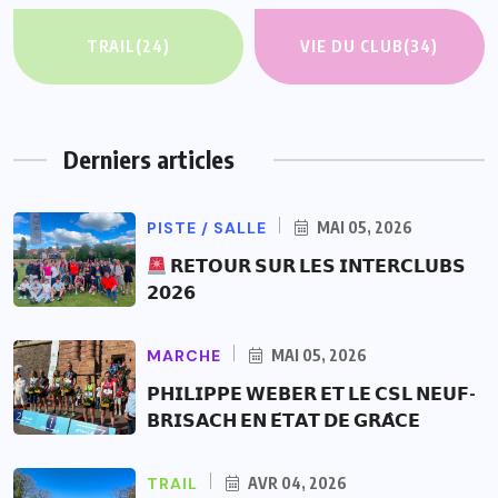
TRAIL
(24)
VIE DU CLUB
(34)
Derniers articles
PISTE / SALLE
MAI 05, 2026
𝗥𝗘𝗧𝗢𝗨𝗥 𝗦𝗨𝗥 𝗟𝗘𝗦 𝗜𝗡𝗧𝗘𝗥𝗖𝗟𝗨𝗕𝗦
𝟮𝟬𝟮𝟲
MARCHE
MAI 05, 2026
𝗣𝗛𝗜𝗟𝗜𝗣𝗣𝗘 𝗪𝗘𝗕𝗘𝗥 𝗘𝗧 𝗟𝗘 𝗖𝗦𝗟 𝗡𝗘𝗨𝗙-
𝗕𝗥𝗜𝗦𝗔𝗖𝗛 𝗘𝗡 𝗘́𝗧𝗔𝗧 𝗗𝗘 𝗚𝗥𝗔̂𝗖𝗘
TRAIL
AVR 04, 2026