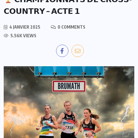
𝗖𝗢𝗨𝗡𝗧𝗥𝗬 – 𝗔𝗖𝗧𝗘 𝟭
4 JANVIER 2025
0 COMMENTS
5.56K VIEWS