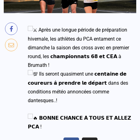
Après une longue période de préparation
hivernale, les athlètes du PCA entament ce
dimanche la saison des cross avec en premier
round, les 𝗰𝗵𝗮𝗺𝗽𝗶𝗼𝗻𝗻𝗮𝘁𝘀 𝟲𝟴 𝗲𝘁 𝗖𝗘𝗔 à
Brumath !
Ils seront quasiment une 𝗰𝗲𝗻𝘁𝗮𝗶𝗻𝗲 𝗱𝗲
𝗰𝗼𝘂𝗿𝗲𝘂𝗿𝘀 𝗮̀ 𝗽𝗿𝗲𝗻𝗱𝗿𝗲 𝗹𝗲 𝗱𝗲́𝗽𝗮𝗿𝘁 dans des
conditions météo annoncées comme
dantesques..!
𝗕𝗢𝗡𝗡𝗘 𝗖𝗛𝗔𝗡𝗖𝗘 𝗔̀ 𝗧𝗢𝗨𝗦 𝗘𝗧 𝗔𝗟𝗟𝗘𝗭
𝗣𝗖𝗔 !