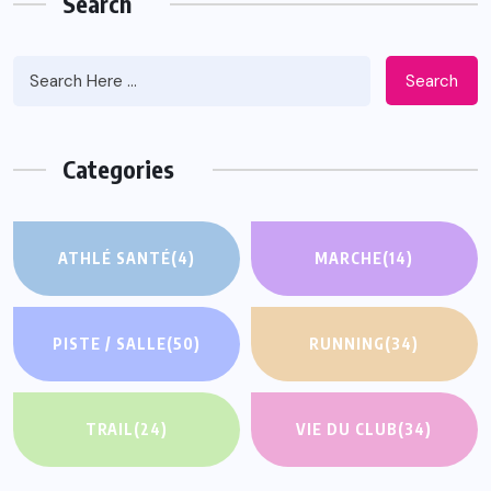
Search
Search
Categories
ATHLÉ SANTÉ
(4)
MARCHE
(14)
PISTE / SALLE
(50)
RUNNING
(34)
TRAIL
(24)
VIE DU CLUB
(34)