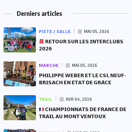
Derniers articles
PISTE / SALLE
MAI 05, 2026
𝗥𝗘𝗧𝗢𝗨𝗥 𝗦𝗨𝗥 𝗟𝗘𝗦 𝗜𝗡𝗧𝗘𝗥𝗖𝗟𝗨𝗕𝗦
𝟮𝟬𝟮𝟲
MARCHE
MAI 05, 2026
𝗣𝗛𝗜𝗟𝗜𝗣𝗣𝗘 𝗪𝗘𝗕𝗘𝗥 𝗘𝗧 𝗟𝗘 𝗖𝗦𝗟 𝗡𝗘𝗨𝗙-
𝗕𝗥𝗜𝗦𝗔𝗖𝗛 𝗘𝗡 𝗘́𝗧𝗔𝗧 𝗗𝗘 𝗚𝗥𝗔̂𝗖𝗘
TRAIL
AVR 04, 2026
𝗖𝗛𝗔𝗠𝗣𝗜𝗢𝗡𝗡𝗔𝗧𝗦 𝗗𝗘 𝗙𝗥𝗔𝗡𝗖𝗘 𝗗𝗘
𝗧𝗥𝗔𝗜𝗟 𝗔𝗨 𝗠𝗢𝗡𝗧 𝗩𝗘𝗡𝗧𝗢𝗨𝗫