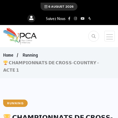
6 AUGUST 2026
Suivez Nous
Home
Running
𝗖𝗛𝗔𝗠𝗣𝗜𝗢𝗡𝗡𝗔𝗧𝗦 𝗗𝗘 𝗖𝗥𝗢𝗦𝗦-𝗖𝗢𝗨𝗡𝗧𝗥𝗬 –
𝗔𝗖𝗧𝗘 𝟭
RUNNING
𝗖𝗛𝗔𝗠𝗣𝗜𝗢𝗡𝗡𝗔𝗧𝗦 𝗗𝗘 𝗖𝗥𝗢𝗦𝗦-