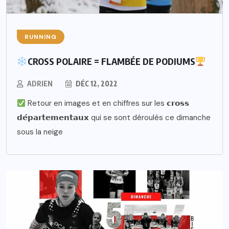
RUNNING
CROSS POLAIRE = FLAMBÉE DE PODIUMS
ADRIEN
DÉC 12, 2022
Retour en images et en chiffres sur les 𝗰𝗿𝗼𝘀𝘀
𝗱𝗲́𝗽𝗮𝗿𝘁𝗲𝗺𝗲𝗻𝘁𝗮𝘂𝘅 qui se sont déroulés ce dimanche
sous la neige