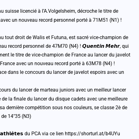
rteau suisse licencié à l’A.Volgelsheim, décroche le titre de
 avec un nouveau record personnel porté à 71M51 (N1) !
eur venu tout droit de Walis et Futuna, est sacré vice-champion de
record personnel de 47M70 (N4) ! 𝙌𝙪𝙚𝙣𝙩𝙞𝙣 𝙈𝙚𝙝𝙧, qui
ment le titre de vice-champion de France au lancer du javelot
 France avec un nouveau record porté à 63M78 (N4) !
e place dans le concours du lancer de javelot espoirs avec un
concours du lancer de marteau juniors avec un meilleur lancer
place de la finale du lancer du disque cadets avec une meilleure
ur sa dernière compétition sous nos couleurs, se classe 2è de
 de 14″35 (N3)
𝗮𝘁𝗵𝗹𝗲̀𝘁𝗲𝘀 du PCA via ce lien
https://shorturl.at/b4UYu