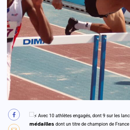
Avec 10 athlètes engagés, dont 9 sur les lance
𝗺𝗲́𝗱𝗮𝗶𝗹𝗹𝗲𝘀 dont un titre de champion de France 