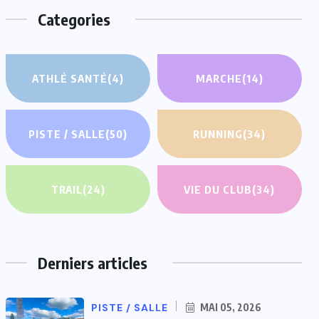
Categories
ATHLÉ SANTÉ
(4)
MARCHE
(14)
PISTE / SALLE
(50)
RUNNING
(34)
TRAIL
(24)
VIE DU CLUB
(34)
Derniers articles
PISTE / SALLE
MAI 05, 2026