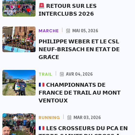
𝗥𝗘𝗧𝗢𝗨𝗥 𝗦𝗨𝗥 𝗟𝗘𝗦
𝗜𝗡𝗧𝗘𝗥𝗖𝗟𝗨𝗕𝗦 𝟮𝟬𝟮𝟲
MARCHE
MAI 05, 2026
𝗣𝗛𝗜𝗟𝗜𝗣𝗣𝗘 𝗪𝗘𝗕𝗘𝗥 𝗘𝗧 𝗟𝗘 𝗖𝗦𝗟
𝗡𝗘𝗨𝗙-𝗕𝗥𝗜𝗦𝗔𝗖𝗛 𝗘𝗡 𝗘́𝗧𝗔𝗧 𝗗𝗘
𝗚𝗥𝗔̂𝗖𝗘
TRAIL
AVR 04, 2026
𝗖𝗛𝗔𝗠𝗣𝗜𝗢𝗡𝗡𝗔𝗧𝗦 𝗗𝗘
𝗙𝗥𝗔𝗡𝗖𝗘 𝗗𝗘 𝗧𝗥𝗔𝗜𝗟 𝗔𝗨 𝗠𝗢𝗡𝗧
𝗩𝗘𝗡𝗧𝗢𝗨𝗫
RUNNING
MAR 03, 2026
𝗟𝗘𝗦 𝗖𝗥𝗢𝗦𝗦𝗘𝗨𝗥𝗦 𝗗𝗨 𝗣𝗖𝗔 𝗘𝗡