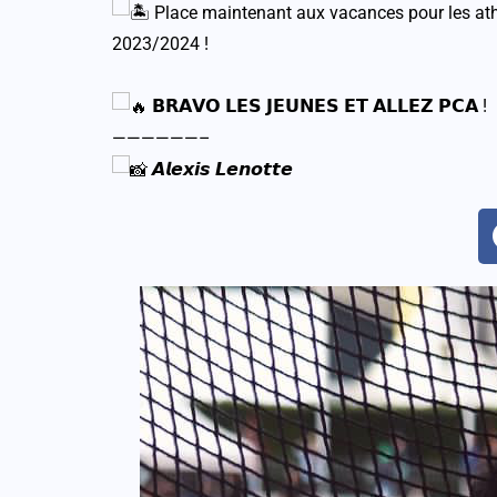
Place maintenant aux vacances pour les athlè
2023/2024 !
𝗕𝗥𝗔𝗩𝗢 𝗟𝗘𝗦 𝗝𝗘𝗨𝗡𝗘𝗦 𝗘𝗧 𝗔𝗟𝗟𝗘𝗭 𝗣𝗖𝗔 !
——————–
𝘼𝙡𝙚𝙭𝙞𝙨 𝙇𝙚𝙣𝙤𝙩𝙩𝙚