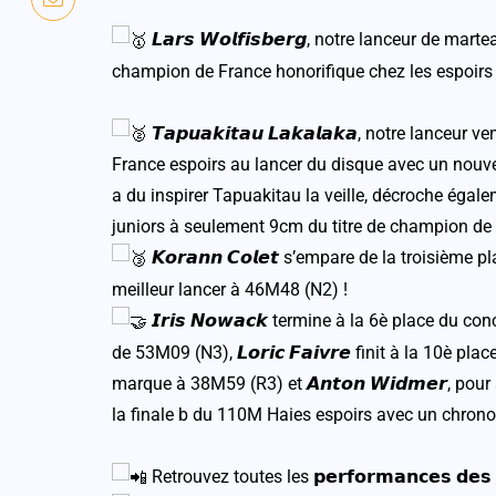
𝙇𝙖𝙧𝙨 𝙒𝙤𝙡𝙛𝙞𝙨𝙗𝙚𝙧𝙜, notre lanceur de ma
champion de France honorifique chez les espoirs
𝙏𝙖𝙥𝙪𝙖𝙠𝙞𝙩𝙖𝙪 𝙇𝙖𝙠𝙖𝙡𝙖𝙠𝙖, notre lanc
France espoirs au lancer du disque avec un nouveau 
a du inspirer Tapuakitau la veille, décroche égale
juniors à seulement 9cm du titre de champion de
𝙆𝙤𝙧𝙖𝙣𝙣 𝘾𝙤𝙡𝙚𝙩 s’empare de la troisièm
meilleur lancer à 46M48 (N2) !
𝙄𝙧𝙞𝙨 𝙉𝙤𝙬𝙖𝙘𝙠 termine à la 6è place du 
de 53M09 (N3), 𝙇𝙤𝙧𝙞𝙘 𝙁𝙖𝙞𝙫𝙧𝙚 finit à la 10è 
marque à 38M59 (R3) et 𝘼𝙣𝙩𝙤𝙣 𝙒𝙞𝙙𝙢𝙚𝙧, po
la finale b du 110M Haies espoirs avec un chrono
Retrouvez toutes les 𝗽𝗲𝗿𝗳𝗼𝗿𝗺𝗮𝗻𝗰𝗲𝘀 𝗱𝗲𝘀 