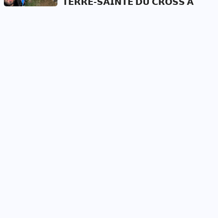
𝗧𝗘𝗥𝗥𝗘-𝗦𝗔𝗜𝗡𝗧𝗘 𝗗𝗨 𝗖𝗥𝗢𝗦𝗦 𝗔̀