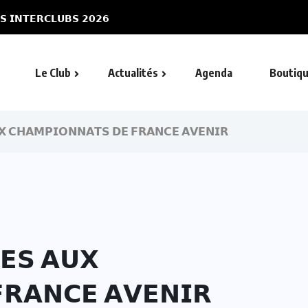
𝗦 𝗜𝗡𝗧𝗘𝗥𝗖𝗟𝗨𝗕𝗦 𝟮𝟬𝟮𝟲
Le Club
Actualités
Agenda
Boutiq
𝗫 𝗖𝗛𝗔𝗠𝗣𝗜𝗢𝗡𝗡𝗔𝗧𝗦 𝗗𝗘 𝗙𝗥𝗔𝗡𝗖𝗘 𝗔𝗩𝗘𝗡𝗜𝗥
𝗘𝗦 𝗔𝗨𝗫
𝗥𝗔𝗡𝗖𝗘 𝗔𝗩𝗘𝗡𝗜𝗥