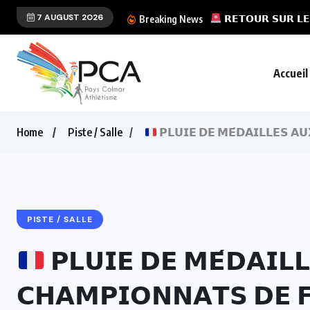
7 AUGUST 2026
𝗥𝗘𝗧𝗢𝗨𝗥 𝗦𝗨𝗥 𝗟𝗘
Breaking News
Accueil
Home
Piste / Salle
𝗣𝗟𝗨𝗜𝗘 𝗗𝗘 𝗠𝗘́𝗗𝗔𝗜𝗟𝗟𝗘𝗦 𝗔
PISTE / SALLE
𝗣𝗟𝗨𝗜𝗘 𝗗𝗘 𝗠𝗘́𝗗𝗔𝗜𝗟
𝗖𝗛𝗔𝗠𝗣𝗜𝗢𝗡𝗡𝗔𝗧𝗦 𝗗𝗘 