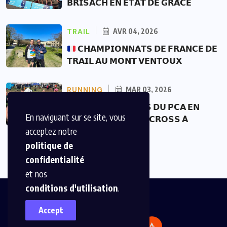
𝗕𝗥𝗜𝗦𝗔𝗖𝗛 𝗘𝗡 𝗘́𝗧𝗔𝗧 𝗗𝗘 𝗚𝗥𝗔̂𝗖𝗘
TRAIL
AVR 04, 2026
𝗖𝗛𝗔𝗠𝗣𝗜𝗢𝗡𝗡𝗔𝗧𝗦 𝗗𝗘 𝗙𝗥𝗔𝗡𝗖𝗘 𝗗𝗘
𝗧𝗥𝗔𝗜𝗟 𝗔𝗨 𝗠𝗢𝗡𝗧 𝗩𝗘𝗡𝗧𝗢𝗨𝗫
RUNNING
MAR 03, 2026
𝗟𝗘𝗦 𝗖𝗥𝗢𝗦𝗦𝗘𝗨𝗥𝗦 𝗗𝗨 𝗣𝗖𝗔 𝗘𝗡
En naviguant sur se site, vous
𝗧𝗘𝗥𝗥𝗘-𝗦𝗔𝗜𝗡𝗧𝗘 𝗗𝗨 𝗖𝗥𝗢𝗦𝗦 𝗔̀
acceptez notre
politique de
confidentialité
et nos
conditions d'utilisation
.
Accept