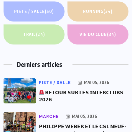
PISTE / SALLE
(50)
RUNNING
(34)
TRAIL
(24)
VIE DU CLUB
(34)
Derniers articles
PISTE / SALLE
MAI 05, 2026
𝗥𝗘𝗧𝗢𝗨𝗥 𝗦𝗨𝗥 𝗟𝗘𝗦 𝗜𝗡𝗧𝗘𝗥𝗖𝗟𝗨𝗕𝗦
𝟮𝟬𝟮𝟲
MARCHE
MAI 05, 2026
𝗣𝗛𝗜𝗟𝗜𝗣𝗣𝗘 𝗪𝗘𝗕𝗘𝗥 𝗘𝗧 𝗟𝗘 𝗖𝗦𝗟 𝗡𝗘𝗨𝗙-