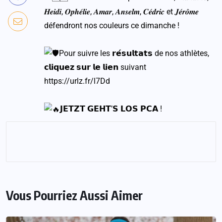
𝑯𝒆𝒊𝒅𝒊, 𝑶𝒑𝒉𝒆́𝒍𝒊𝒆, 𝑨𝒎𝒂𝒓, 𝑨𝒏𝒔𝒆𝒍𝒎, 𝑪𝒆́𝒅𝒓𝒊𝒄 et 𝑱𝒆́𝒓𝒐̂𝒎𝒆
défendront nos couleurs ce dimanche !
Pour suivre les 𝗿𝗲́𝘀𝘂𝗹𝘁𝗮𝘁𝘀 de nos athlètes,
𝗰𝗹𝗶𝗾𝘂𝗲𝘇 𝘀𝘂𝗿 𝗹𝗲 𝗹𝗶𝗲𝗻 suivant
https://urlz.fr/l7Dd
𝗝𝗘𝗧𝗭𝗧 𝗚𝗘𝗛𝗧’𝗦 𝗟𝗢𝗦 𝗣𝗖𝗔 !
Vous Pourriez Aussi Aimer