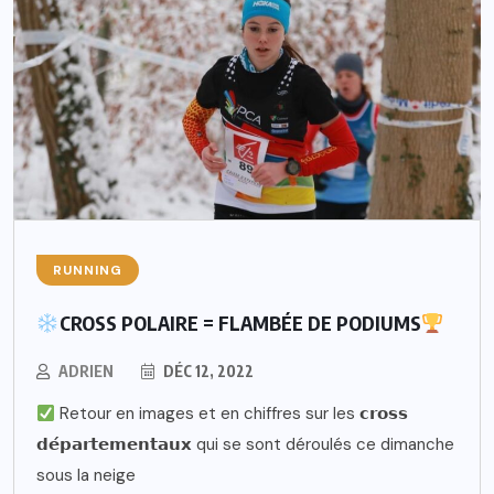
RUNNING
CROSS POLAIRE = FLAMBÉE DE PODIUMS
ADRIEN
DÉC 12, 2022
Retour en images et en chiffres sur les 𝗰𝗿𝗼𝘀𝘀
𝗱𝗲́𝗽𝗮𝗿𝘁𝗲𝗺𝗲𝗻𝘁𝗮𝘂𝘅 qui se sont déroulés ce dimanche
sous la neige