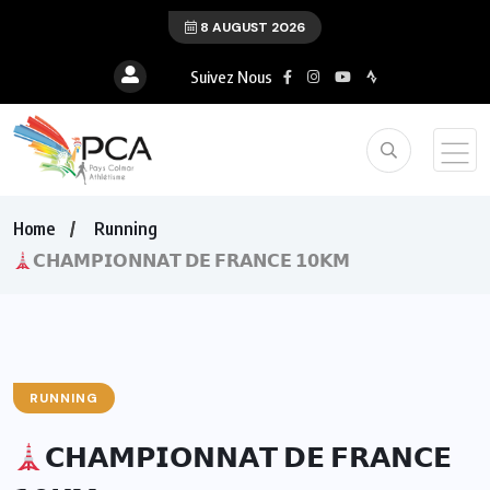
8 AUGUST 2026
Suivez Nous
Home
Running
𝗖𝗛𝗔𝗠𝗣𝗜𝗢𝗡𝗡𝗔𝗧 𝗗𝗘 𝗙𝗥𝗔𝗡𝗖𝗘 𝟭𝟬𝗞𝗠
RUNNING
𝗖𝗛𝗔𝗠𝗣𝗜𝗢𝗡𝗡𝗔𝗧 𝗗𝗘 𝗙𝗥𝗔𝗡𝗖𝗘