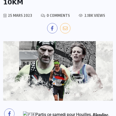
𝟭𝟬𝗞𝗠
25 MARS 2023
0 COMMENTS
2.18K VIEWS
Partis ce samedi pour Houilles, 𝑩𝒍𝒂𝒏𝒅𝒊𝒏𝒆,