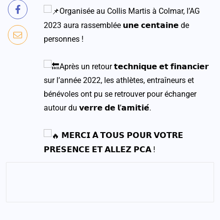
Organisée au
Collis Martis
à Colmar, l’AG
2023 aura rassemblée 𝘂𝗻𝗲 𝗰𝗲𝗻𝘁𝗮𝗶𝗻𝗲 de
personnes !
Après un retour 𝘁𝗲𝗰𝗵𝗻𝗶𝗾𝘂𝗲 𝗲𝘁 𝗳𝗶𝗻𝗮𝗻𝗰𝗶𝗲𝗿
sur l’année 2022, les athlètes, entraîneurs et
bénévoles ont pu se retrouver pour échanger
autour du 𝘃𝗲𝗿𝗿𝗲 𝗱𝗲 𝗹’𝗮𝗺𝗶𝘁𝗶𝗲́.
𝗠𝗘𝗥𝗖𝗜 𝗔̀ 𝗧𝗢𝗨𝗦 𝗣𝗢𝗨𝗥 𝗩𝗢𝗧𝗥𝗘
𝗣𝗥𝗘́𝗦𝗘𝗡𝗖𝗘 𝗘𝗧 𝗔𝗟𝗟𝗘𝗭 𝗣𝗖𝗔 !