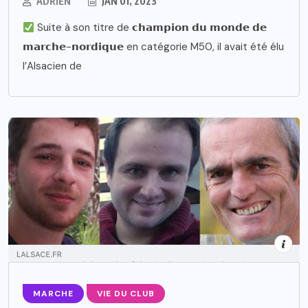
ADRIEN
JAN 01, 2023
Suite à son titre de 𝗰𝗵𝗮𝗺𝗽𝗶𝗼𝗻 𝗱𝘂 𝗺𝗼𝗻𝗱𝗲 𝗱𝗲
𝗺𝗮𝗿𝗰𝗵𝗲-𝗻𝗼𝗿𝗱𝗶𝗾𝘂𝗲 en catégorie M50, il avait été élu
l’Alsacien de
MARCHE
VIE DU CLUB