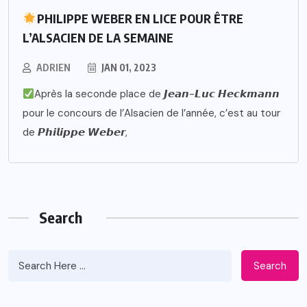
PHILIPPE WEBER EN LICE POUR ÊTRE
L’ALSACIEN DE LA SEMAINE
ADRIEN
JAN 01, 2023
Après la seconde place de 𝙅𝙚𝙖𝙣-𝙇𝙪𝙘 𝙃𝙚𝙘𝙠𝙢𝙖𝙣𝙣
pour le concours de l’Alsacien de l’année, c’est au tour
de 𝙋𝙝𝙞𝙡𝙞𝙥𝙥𝙚 𝙒𝙚𝙗𝙚𝙧,
Search
Search