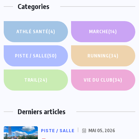
Categories
ATHLÉ SANTÉ
(4)
MARCHE
(14)
PISTE / SALLE
(50)
RUNNING
(34)
TRAIL
(24)
VIE DU CLUB
(34)
Derniers articles
PISTE / SALLE
MAI 05, 2026