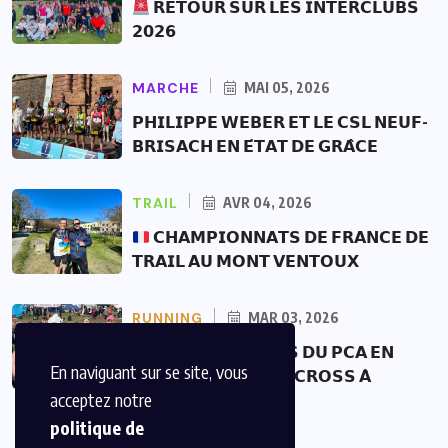
𝗥𝗘𝗧𝗢𝗨𝗥 𝗦𝗨𝗥 𝗟𝗘𝗦 𝗜𝗡𝗧𝗘𝗥𝗖𝗟𝗨𝗕𝗦
𝟮𝟬𝟮𝟲
MARCHE
MAI 05, 2026
𝗣𝗛𝗜𝗟𝗜𝗣𝗣𝗘 𝗪𝗘𝗕𝗘𝗥 𝗘𝗧 𝗟𝗘 𝗖𝗦𝗟 𝗡𝗘𝗨𝗙-
𝗕𝗥𝗜𝗦𝗔𝗖𝗛 𝗘𝗡 𝗘́𝗧𝗔𝗧 𝗗𝗘 𝗚𝗥𝗔̂𝗖𝗘
TRAIL
AVR 04, 2026
𝗖𝗛𝗔𝗠𝗣𝗜𝗢𝗡𝗡𝗔𝗧𝗦 𝗗𝗘 𝗙𝗥𝗔𝗡𝗖𝗘 𝗗𝗘
𝗧𝗥𝗔𝗜𝗟 𝗔𝗨 𝗠𝗢𝗡𝗧 𝗩𝗘𝗡𝗧𝗢𝗨𝗫
RUNNING
MAR 03, 2026
𝗟𝗘𝗦 𝗖𝗥𝗢𝗦𝗦𝗘𝗨𝗥𝗦 𝗗𝗨 𝗣𝗖𝗔 𝗘𝗡
En naviguant sur se site, vous
𝗧𝗘𝗥𝗥𝗘-𝗦𝗔𝗜𝗡𝗧𝗘 𝗗𝗨 𝗖𝗥𝗢𝗦𝗦 𝗔̀
acceptez notre
politique de